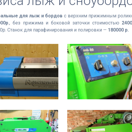
виса лыж и сноуборд
альные для лыж и бордов
с верхним прижимным ролик
000р
., без прижима и боковой заточки стоимостью
240
0р. Станок для парафинирования и полировки —
180000 р.