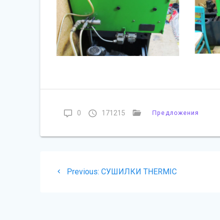
0
171215
Предложения
Навигация
Previous
Previous:
СУШИЛКИ THERMIC
по
post:
записям