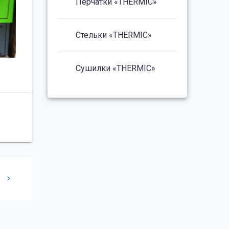
Перчатки «THERMIC»
Стельки «THERMIC»
Сушилки «THERMIC»
ж