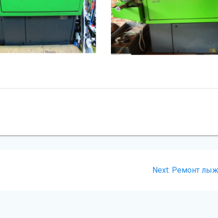
Next
Next:
Ремонт лы
post: