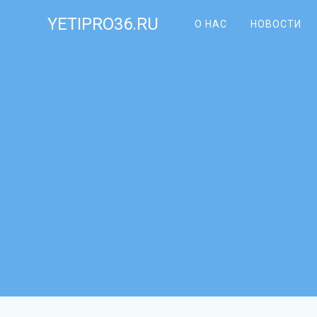
Skip
YETIPRO36.RU
to
О НАС
НОВОСТИ
content