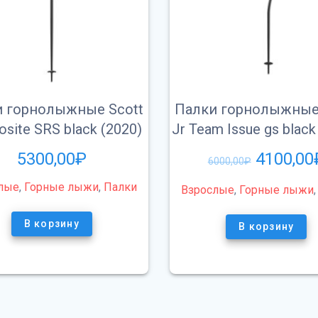
 горнолыжные Scott
Палки горнолыжные
site SRS black (2020)
Jr Team Issue gs black
5300,00
₽
4100,00
6000,00
₽
лые
,
Горные лыжи
,
Палки
Взрослые
,
Горные лыжи
В корзину
В корзину