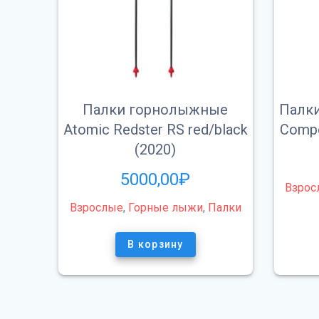
Палки горнолыжные
Палки
Atomic Redster RS red/black
Compo
(2020)
5000,00
₽
Взрос
Взрослые
,
Горные лыжи
,
Палки
В корзину