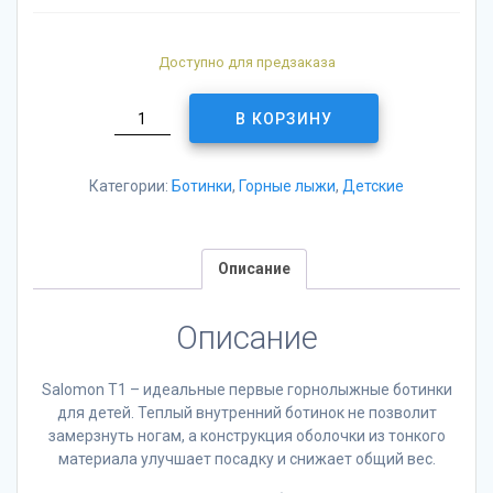
Доступно для предзаказа
Количество
В КОРЗИНУ
товара
Горнолыжные
ботинки
Категории:
Ботинки
,
Горные лыжи
,
Детские
Salomon
T1
Girly
Описание
white/scuba
blue
(2021)
Описание
Salomon T1 – идеальные первые горнолыжные ботинки
для детей. Теплый внутренний ботинок не позволит
замерзнуть ногам, а конструкция оболочки из тонкого
материала улучшает посадку и снижает общий вес.