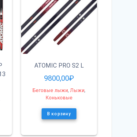
P
ATOMIC PRO S2 L
13
9800,00
₽
Беговые лыжи
,
Лыжи
,
Коньковые
,
В корзину