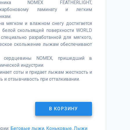
ечника NOMEX FEATHERLIGHT,
 карбоновому ламинату и легким
нкам.
на мягком и влажном снегу достигается
ю белой скользящей поверхности WORLD
 специально разработанной для мягкого,
ическое скольжение лыжам обеспечивают
ал сердцевины NOMEX, пришедший в
ической индустрии.
инает соты и придает лыжам жесткость и
ь и отзывчивость при отталкивании.
В КОРЗИНУ
ории:
Беговые лыжи
,
Коньковые
,
Лыжи