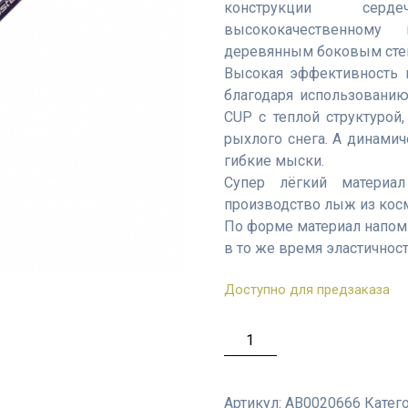
конструкции серд
высококачественному
деревянным боковым сте
Высокая эффективность 
благодаря использовани
CUP с теплой структурой,
рыхлого снега. А динам
гибкие мыски.
Супер лёгкий матери
производство лыж из косм
По форме материал напом
в то же время эластичност
Доступно для предзаказа
Количество
товара
ATOMIC
REDSTER
Артикул:
AB0020666
Катег