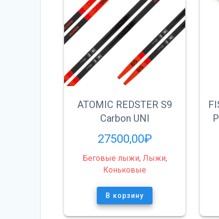
ATOMIC REDSTER S9
F
Carbon UNI
P
27500,00
₽
Беговые лыжи
,
Лыжи
,
Коньковые
В корзину