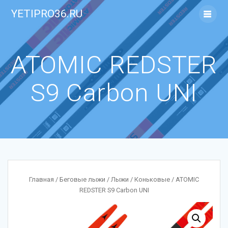
Skip
YETIPRO36.RU
to
content
ATOMIC REDSTER
S9 Carbon UNI
Главная
/
Беговые лыжи
/
Лыжи
/
Коньковые
/ ATOMIC
REDSTER S9 Carbon UNI