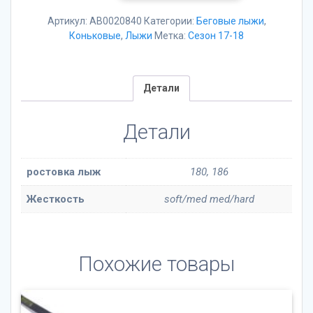
ATOMIC
REDSTER
Артикул:
AB0020840
Категории:
Беговые лыжи
,
S9
Коньковые
,
Лыжи
Метка:
Сезон 17-18
Carbon
UNI
Детали
Детали
ростовка лыж
180, 186
Жесткость
soft/med med/hard
Похожие товары